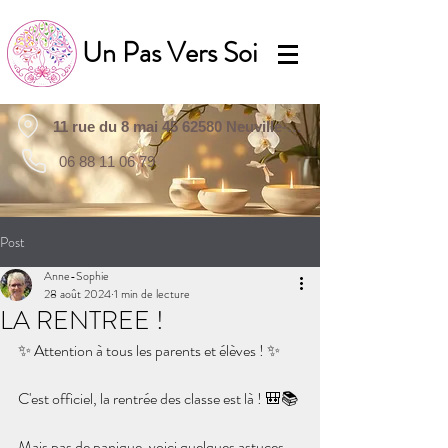
Un Pas Vers Soi
11 rue du 8 mai 45 62580 Neuville-Saint-Vaast
06 88 11 06 79
Post
Anne-Sophie
28 août 2024
1 min de lecture
LA RENTREE !
✨ Attention à tous les parents et élèves ! ✨
C'est officiel, la rentrée des classe est là ! 🎒📚
Mais pas de panique, voici quelques astuces 