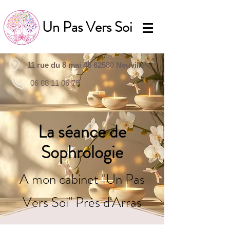
Un Pas Vers Soi
11 rue du 8 mai 45 62580 Neuville-Saint-Vaast
06 88 11 06 79
La séance de
Sophrologie
A mon cabinet "Un Pas
Vers Soi" Près d'Arras