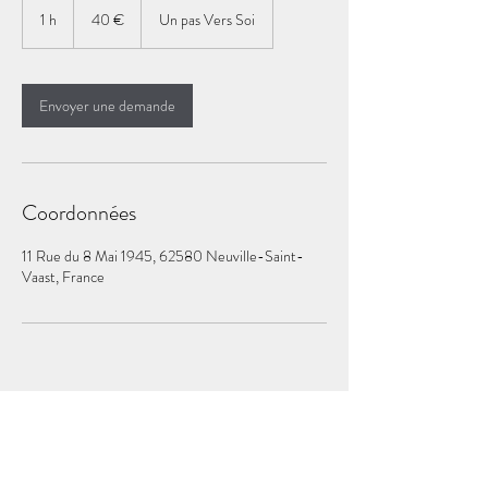
euros
1 h
1
40 €
Un pas Vers Soi
Envoyer une demande
Coordonnées
11 Rue du 8 Mai 1945, 62580 Neuville-Saint-
Vaast, France
Politique de confidentialité
Mentions légales