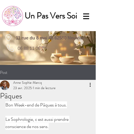
Un Pas Vers Soi
11 rue du 8 mai 45 62580 Neuville-Saint-Vaast
06 88 11 06 79
Post
Anne Sophie Marcq
23 avr. 2025
1 min de lecture
Pâques
Bon Week-end de Pâques à tous.
La Sophrologie, c est aussi prendre 
conscience de nos sens.