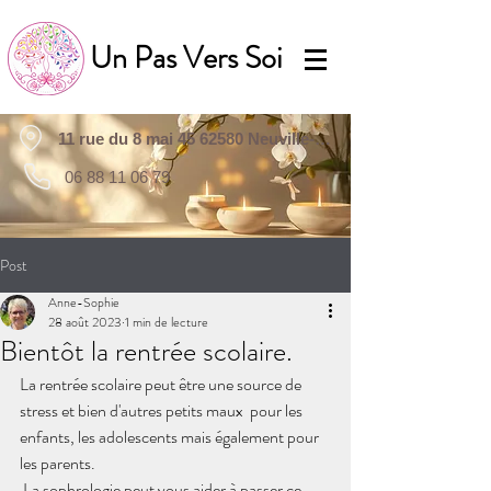
Un Pas Vers Soi
11 rue du 8 mai 45 62580 Neuville-Saint-Vaast
06 88 11 06 79
Post
Anne-Sophie
28 août 2023
1 min de lecture
Bientôt la rentrée scolaire.
La rentrée scolaire peut être une source de 
stress et bien d'autres petits maux  pour les 
enfants, les adolescents mais également pour 
les parents.
 La sophrologie peut vous aider à passer ce 